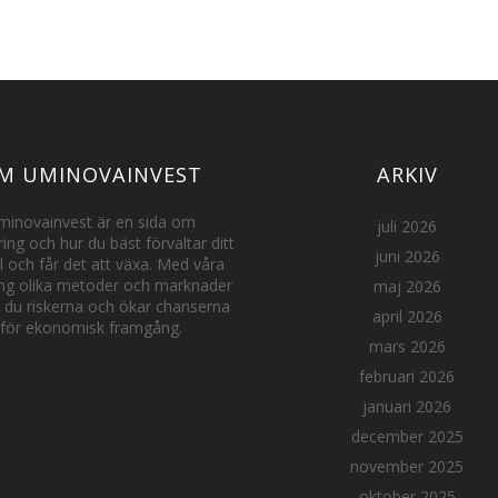
M UMINOVAINVEST
ARKIV
minovainvest är en sida om
juli 2026
ring och hur du bäst förvaltar ditt
juni 2026
l och får det att växa. Med våra
ring olika metoder och marknader
maj 2026
r du riskerna och ökar chanserna
april 2026
för ekonomisk framgång.
mars 2026
februari 2026
januari 2026
december 2025
november 2025
oktober 2025