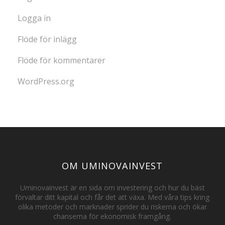
Logga in
Flöde för inlägg
Flöde för kommentarer
WordPress.org
OM UMINOVAINVEST
Uminovainvest är en sida om investering och hur du bäst
förvaltar ditt kapital och får det att växa. Med våra tips kring
olika metoder och marknader sprider du riskerna och ökar
chanserna för ekonomisk framgång.