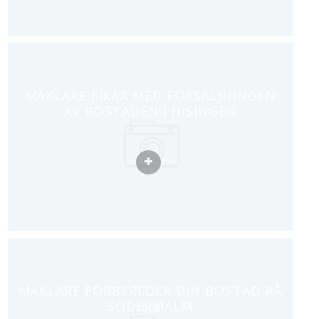
MÄKLARE FIXAR MED FÖRSÄLJNINGEN
AV BOSTADEN I HISINGEN
MÄKLARE FÖRBEREDER DIN BOSTAD PÅ
SÖDERMALM