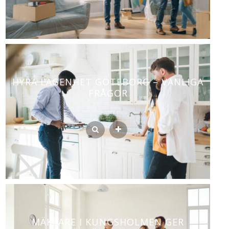
HYRA LÄGENHET GÖTEBORG – VANLIGA
FRÅGOR
MÄKLARE I KUNGSHOLMEN GER