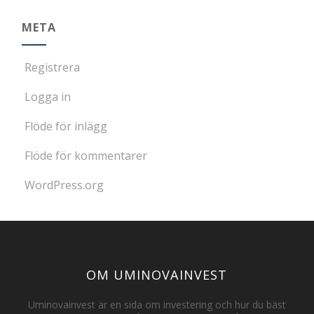
META
Registrera
Logga in
Flöde för inlägg
Flöde för kommentarer
WordPress.org
OM UMINOVAINVEST
Uminovainvest är en sida om investering och hur du bäst