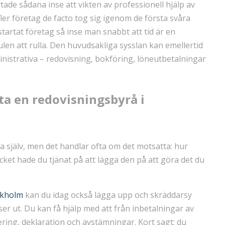
rtade sådana inse att vikten av professionell hjälp av
fler företag de facto tog sig igenom de första svåra
tartat företag så inse man snabbt att tid är en
julen att rulla. Den huvudsakliga sysslan kan emellertid
dministrativa – redovisning, bokföring, löneutbetalningar
ita en redovisningsbyrå i
a själv, men det handlar ofta om det motsatta: hur
ket hade du tjänat på att lägga den på att göra det du
ckholm
kan du idag också lägga upp och skräddarsy
ser ut. Du kan få hjälp med att från inbetalningar av
ring, deklaration och avstämningar. Kort sagt: du