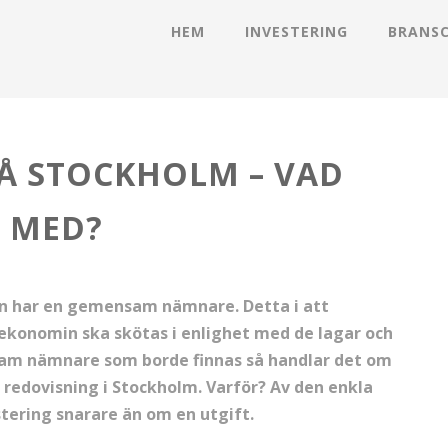
HEM
INVESTERING
BRANS
Å STOCKHOLM – VAD
P MED?
en har en gemensam nämnare. Detta i att
ekonomin ska skötas i enlighet med de lagar och
nsam nämnare som borde finnas så handlar det om
l redovisning i Stockholm. Varför? Av den enkla
tering snarare än om en utgift.