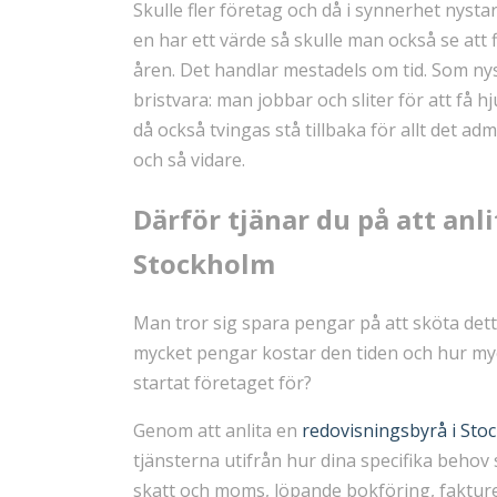
Skulle fler företag och då i synnerhet nysta
en har ett värde så skulle man också se att 
åren. Det handlar mestadels om tid. Som nys
bristvara: man jobbar och sliter för att få h
då också tvingas stå tillbaka för allt det a
och så vidare.
Därför tjänar du på att anl
Stockholm
Man tror sig spara pengar på att sköta dett
mycket pengar kostar den tiden och hur myc
startat företaget för?
Genom att anlita en
redovisningsbyrå i Sto
tjänsterna utifrån hur dina specifika behov 
skatt och moms, löpande bokföring, fakture