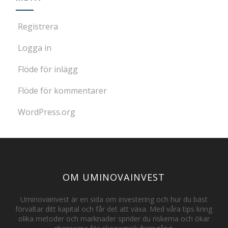
Registrera
Logga in
Flöde för inlägg
Flöde för kommentarer
WordPress.org
OM UMINOVAINVEST
Uminovainvest är en sida om investering och hur du bäst
förvaltar ditt kapital och får det att växa. Med våra tips kring
olika metoder och marknader sprider du riskerna och ökar