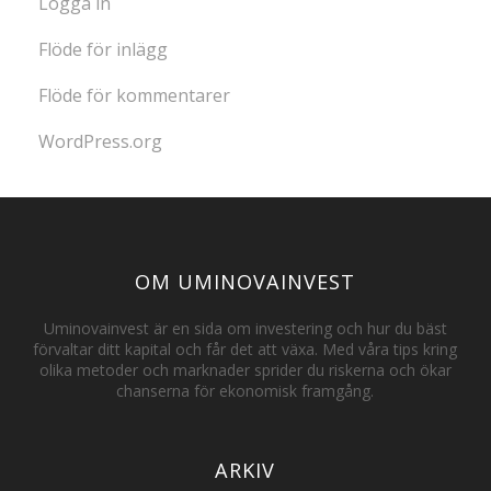
Logga in
Flöde för inlägg
Flöde för kommentarer
WordPress.org
OM UMINOVAINVEST
Uminovainvest är en sida om investering och hur du bäst
förvaltar ditt kapital och får det att växa. Med våra tips kring
olika metoder och marknader sprider du riskerna och ökar
chanserna för ekonomisk framgång.
ARKIV